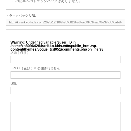
この記事へのトラックバックはありません。
トラックバック URL
Warning
: Undefined variable $user_ID in
/home/xs809642/kirarikko-kids.com/public_html/wp-
content/themes/vogue_tcd051/comments.php
on line
98
名前 ( 必須 )
E-MAIL ( 必須 ) ※ 公開されません
URL