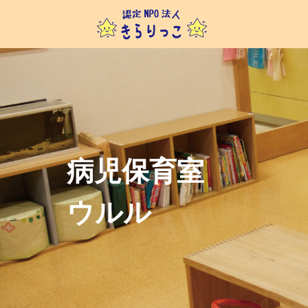
病児保育室
ウルル