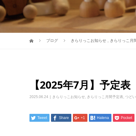
ブログ
きらりっこお知らせ
,
きらりっこ月
【2025年7月】予定表
2025.06.24
きらりっこお知らせ
,
きらりっこ月間予定表
,
つどい
Tweet
Share
+1
Hatena
Pocket