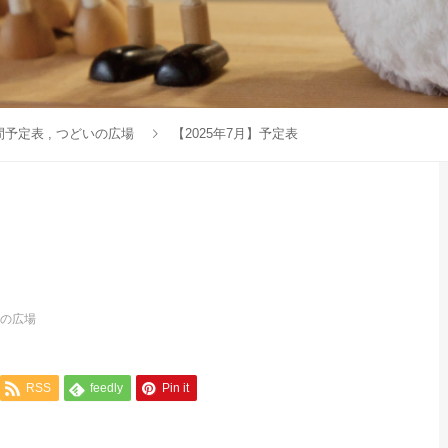
間予定表
,
つどいの広場
【2025年7月】予定表
の広場
RSS
feedly
Pin it