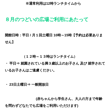
※通常利用は12時ランチタイムから
８月のつどいの広場ご利用にあたって
開館日時：平日
/
月１回土曜日
10
時～
15
時
【
予約は必要ありま
せん
】
（１２時～１３時はランチタイム）
・
平日⇒
就園されている満３歳以上のお子さん
及び
就学されて
いる
お子さん
は
ご遠慮ください。
・ 23日土曜日⇒ 一般開放日
(赤ちゃんから学生さん、大人の方まで年齢
を問わずどなたでも広場をご利用いただけます)