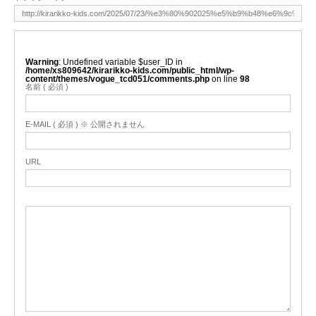
Warning
: Undefined variable $user_ID in
/home/xs809642/kirarikko-kids.com/public_html/wp-
content/themes/vogue_tcd051/comments.php
on line
98
名前 ( 必須 )
E-MAIL ( 必須 ) ※ 公開されません
URL