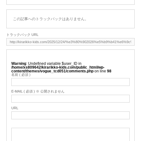
この記事へのトラックバックはありません。
トラックバック URL
Warning
: Undefined variable $user_ID in
/home/xs809642/kirarikko-kids.com/public_html/wp-
content/themes/vogue_tcd051/comments.php
on line
98
名前 ( 必須 )
E-MAIL ( 必須 ) ※ 公開されません
URL