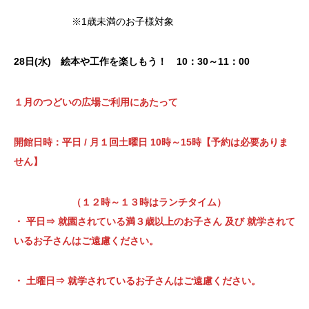
※1歳未満のお子様対象
28日(水) 絵本や工作を楽しもう！ 10：30～11：00
１月のつどいの広場ご利用にあたって
開館日時：平日
/
月１回土曜日
10
時～
15
時
【
予約は必要ありま
せん
】
（１２時～１３時はランチタイム）
・
平日⇒
就園されている満３歳以上のお子さん
及び
就学されて
いる
お子さん
は
ご遠慮ください。
・ 土曜日⇒
就学されているお子さんはご遠慮ください。