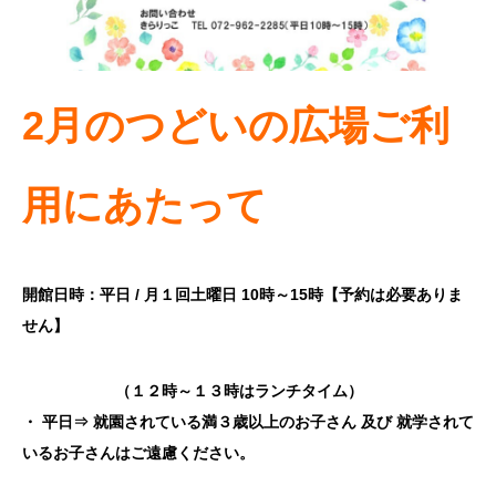
2月のつどいの広場ご利
用にあたって
開館日時：平日
/
月１回土曜日
10
時～
15
時
【
予約は必要ありま
せん
】
（１２時～１３時はランチタイム）
・
平日⇒
就園されている満３歳以上のお子さん
及び
就学されて
いる
お子さん
は
ご遠慮ください。