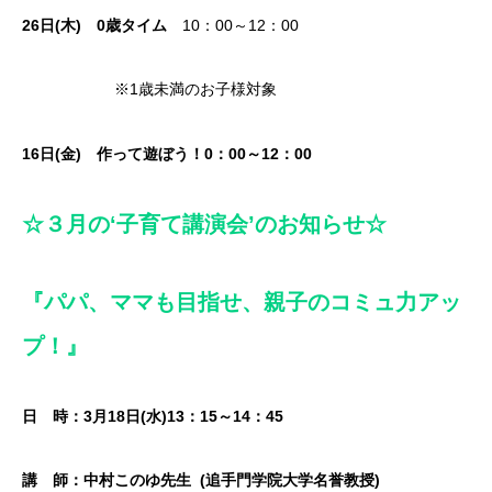
26
日(木)
0歳タイム
10：00～12：00
※1歳未満のお子様対象
16日(金) 作って遊ぼう！0：00～12：00
☆３月の‘子育て講演会’のお知らせ☆
『
パパ、ママも目指せ、親子のコミュ力アッ
プ！
』
日 時：
3
月
18
日
(
水
)13
：
15
～
14
：
45
講 師：中村このゆ先生
(
追手門学院大学名誉教授
)