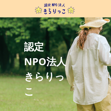
認定
NPO法人
きらりっ
こ