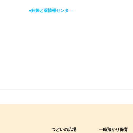
●妊娠と薬情報センタ―
つどいの広場
一時預かり保育