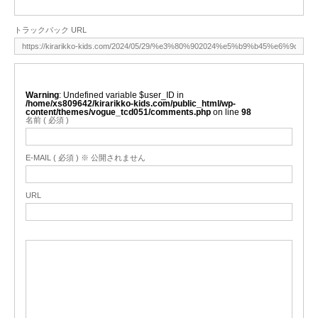
トラックバック URL
Warning
: Undefined variable $user_ID in
/home/xs809642/kirarikko-kids.com/public_html/wp-
content/themes/vogue_tcd051/comments.php
on line
98
名前 ( 必須 )
E-MAIL ( 必須 ) ※ 公開されません
URL