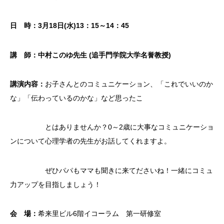
日 時：
3
月
18
日
(
水
)13
：
15
～
14
：
45
講 師：中村このゆ先生
(
追手門学院大学名誉教授
)
講演内容：
お子さんとのコミュニケーション、「これでいいのか
な」「伝わっているのかな」など思ったこ
とはありませんか？0～2歳に大事なコミュニケーショ
ンについて心理学者の先生がお話してくれますよ。
ぜひパパもママも聞きに来てださいね！一緒にコミュ
力アップを目指しましょう！
会 場：
希来里ビル6階イコーラム 第一研修室