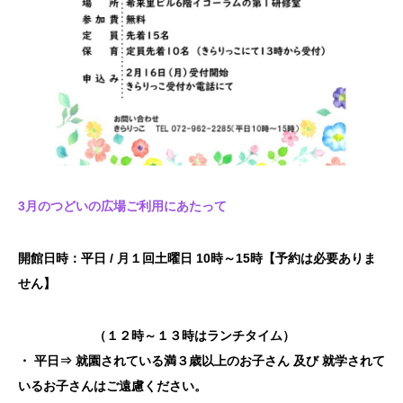
3月のつどいの広場ご利用にあたって
開館日時：平日
/
月１回土曜日
10
時～
15
時
【
予約は必要ありま
せん
】
（１２時～１３時はランチタイム）
・
平日⇒
就園されている満３歳以上のお子さん
及び
就学されて
いる
お子さん
は
ご遠慮ください。