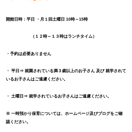
開館日時：平日 ・
月１回土曜日
10
時～
15
時
（１２時～１３時はランチタイム）
・予約は必要ありません
・
平日⇒
就園されている満３歳以上のお子さん
及び
就学されて
いる
お子さん
は
ご遠慮ください。
・ 土曜日⇒
就学されているお子さんはご遠慮ください。
※
一時預かり保育については、
ホームページ及びブログをご確
認ください。