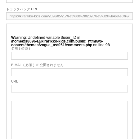
トラックバック URL
Warning
: Undefined variable $user_ID in
/home/xs809642/kirarikko-kids.com/public_html/wp-
content/themes/vogue_tcd051/comments.php
on line
98
名前 ( 必須 )
E-MAIL ( 必須 ) ※ 公開されません
URL