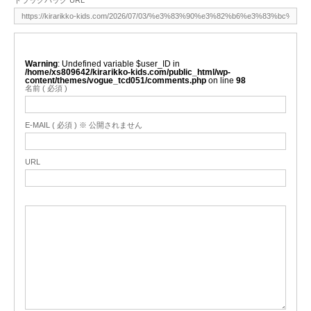
トラックバック URL
Warning
: Undefined variable $user_ID in
/home/xs809642/kirarikko-kids.com/public_html/wp-
content/themes/vogue_tcd051/comments.php
on line
98
名前 ( 必須 )
E-MAIL ( 必須 ) ※ 公開されません
URL